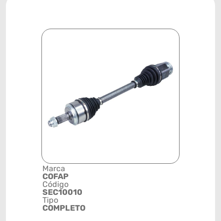
Marca
Descrição 
COFAP
Grupo
Código
SEMIEIXO
SEC10010
Posição
Tipo
DIANTEIR
COMPLETO
DIREITA
Código de 