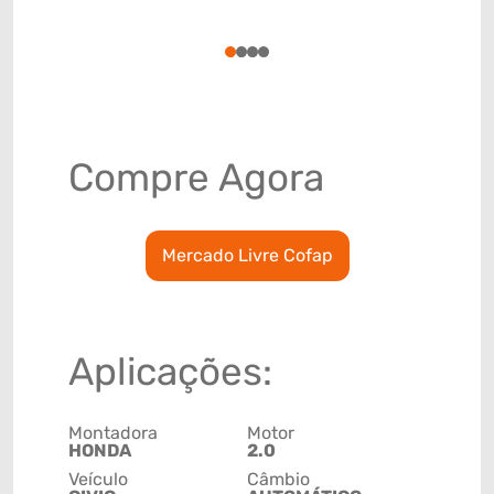
(GTIN)
78915799
1
2
3
4
Compre Agora
Mercado Livre Cofap
Aplicações:
Montadora
Motor
HONDA
2.0
Veículo
Câmbio