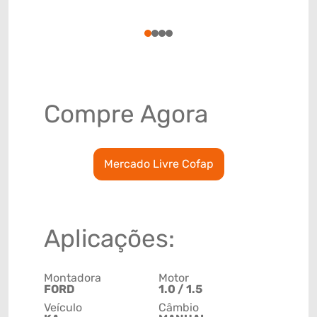
(GTIN)
78915798
1
2
3
4
Compre Agora
Mercado Livre Cofap
Aplicações:
Montadora
Motor
FORD
1.0 / 1.5
Veículo
Câmbio