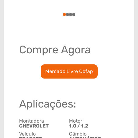
(GTIN)
78915799
1
2
3
4
Compre Agora
Mercado Livre Cofap
Aplicações:
Montadora
Motor
CHEVROLET
1.0 / 1.2
Veículo
Câmbio