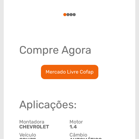
(GTIN)
78915797
1
2
3
4
Compre Agora
Mercado Livre Cofap
Aplicações:
Montadora
Motor
CHEVROLET
1.4
Veículo
Câmbio