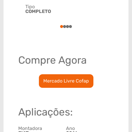
Tipo
Código de 
COMPLETO
(GTIN)
78915797
1
2
3
4
Compre Agora
Mercado Livre Cofap
Aplicações:
Montadora
Ano