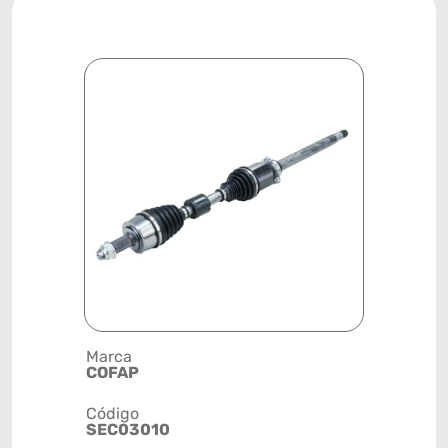
Marca
Descrição 
COFAP
SEMIEIXO
Código
Posição
SEC03010
DIANTEIRA