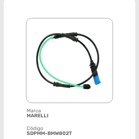
Marca
Posição
MARELLI
RODA
Código
Código de 
SDPMM-BMW802T
(GTIN)
78915799