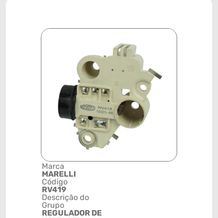
Marca
Posição
MARELLI
SISTEMA
Código
ELÉTRICO
RV419
Código de 
Descrição do
(GTIN)
Grupo
78915799
REGULADOR DE
NCM