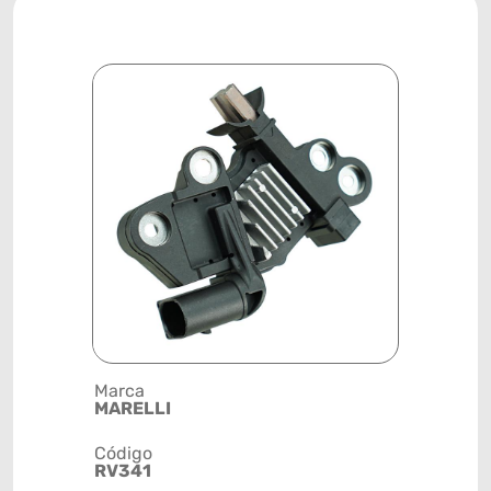
Marca
Posição
MARELLI
SISTEMA 
Código
Código de 
RV341
(GTIN)
78915799