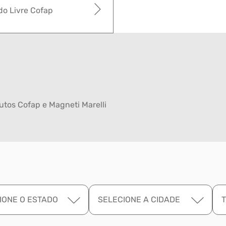
o Livre Cofap
tos Cofap e Magneti Marelli
IONE O ESTADO
SELECIONE A CIDADE