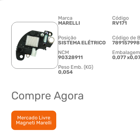
Marca
Código
MARELLI
RV171
Posição
Código de B
SISTEMA ELÉTRICO
789157998
NCM
Embalagem C
90328911
0,077 x0,0
Peso Emb. (KG)
0,054
Compre Agora
Mercado Livre
Magneti Marelli