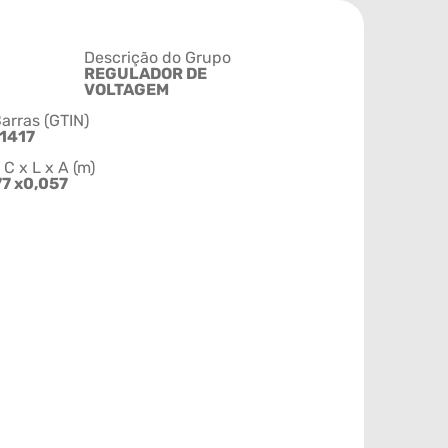
Descrição do Grupo
REGULADOR DE
VOLTAGEM
arras (GTIN)
1417
 x L x A (m)
77 x0,057