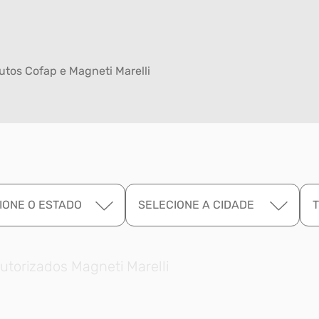
tos Cofap e Magneti Marelli
IONE O ESTADO
SELECIONE A CIDADE
utorizados Magneti Marelli