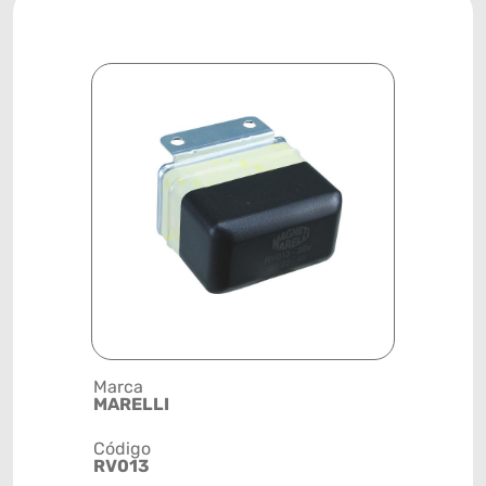
Marca
Posição
MARELLI
SISTEMA 
Código
Código de 
RV013
(GTIN)
78915799