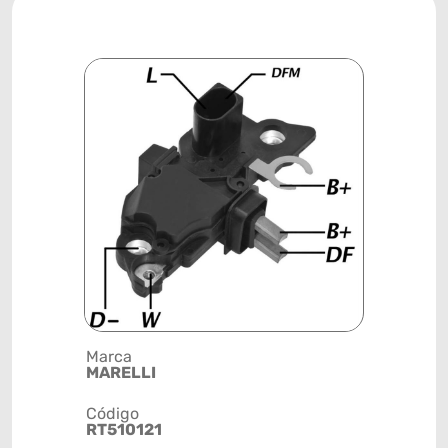
Marca
Posição
MARELLI
SISTEMA 
Código
Código de 
RT510121
(GTIN)
78915792