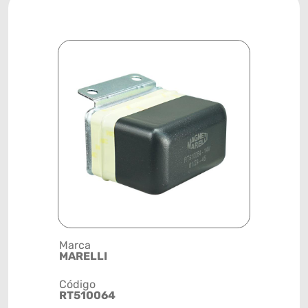
Marca
Posição
MARELLI
SISTEMA 
Código
Código de 
RT510064
(GTIN)
78915792