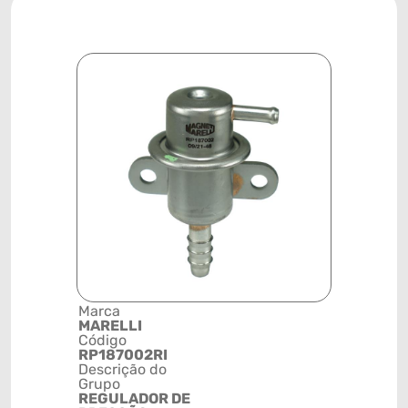
Marca
Posição
MARELLI
SISTEMA 
Código
INJEÇÃO
RP187002RI
Código de 
Descrição do
(GTIN)
Grupo
78915799
REGULADOR DE
NCM