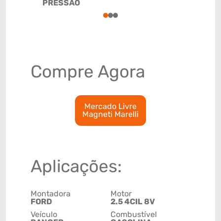
PRESSÃO
84811000
1
2
3
Compre Agora
Mercado Livre
Magneti Marelli
Aplicações:
Montadora
Motor
FORD
2.5 4CIL 8V
Veículo
Combustível