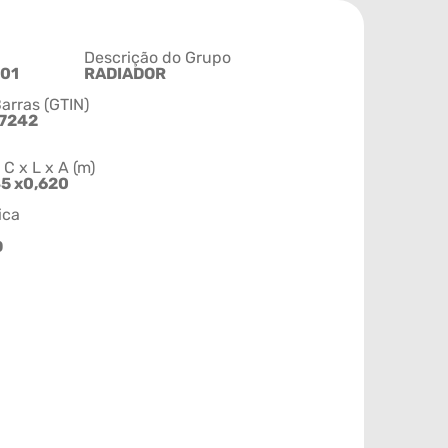
Descrição do Grupo
01
RADIADOR
arras (GTIN)
7242
 x L x A (m)
45 x0,620
ica
O