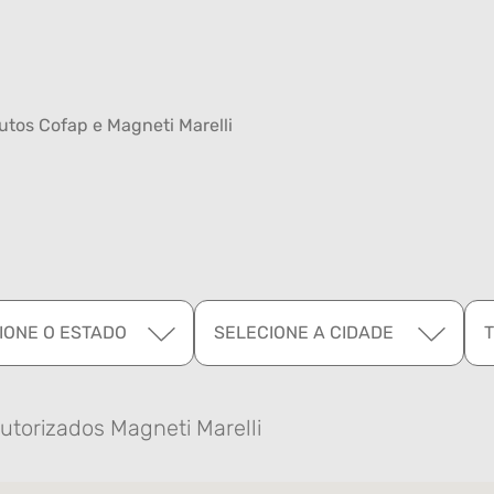
tos Cofap e Magneti Marelli
IONE O ESTADO
SELECIONE A CIDADE
utorizados Magneti Marelli