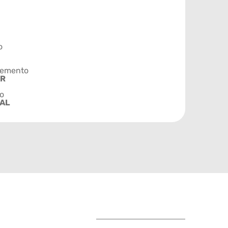
o
emento
AR
o
AL