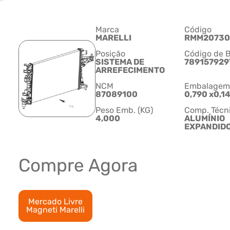
Marca
Código
MARELLI
RMM20730
Posição
Código de B
SISTEMA DE
789157929
ARREFECIMENTO
NCM
Embalagem C
87089100
0,790 x0,1
Peso Emb. (KG)
Comp. Técn
4,000
ALUMÍNIO
EXPANDID
Compre Agora
Mercado Livre
Magneti Marelli