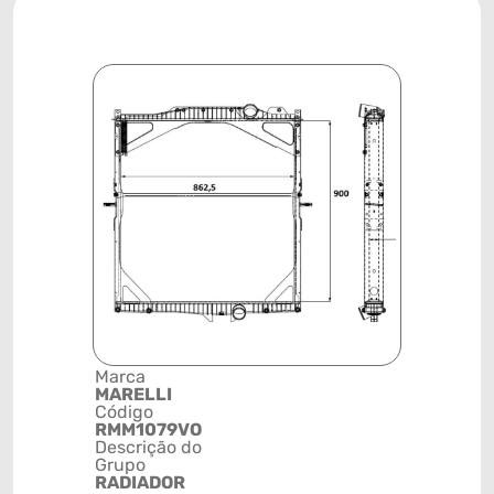
Marca
Posição
MARELLI
SISTEMA 
Código
ARREFEC
RMM1079VO
Código de 
Descrição do
(GTIN)
Grupo
78915793
RADIADOR
NCM