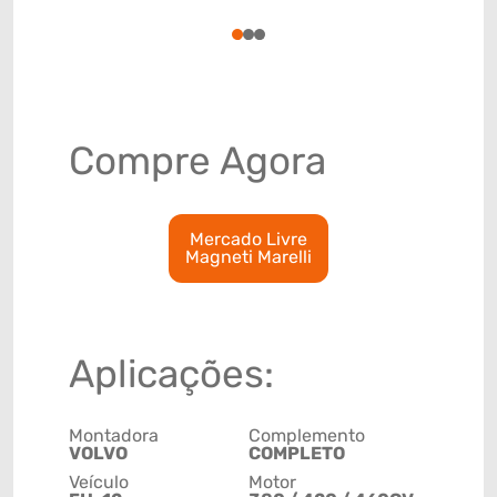
87089100
1
2
3
Compre Agora
Mercado Livre
Magneti Marelli
Aplicações:
Montadora
Complemento
VOLVO
COMPLETO
Veículo
Motor