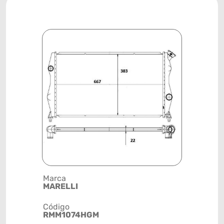
Marca
Posição
MARELLI
SISTEMA 
Código
Código de 
RMM1074HGM
(GTIN)
78915793