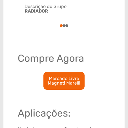
Descrição do Grupo
RADIADOR
NCM
87089100
1
2
3
Compre Agora
Mercado Livre
Magneti Marelli
Aplicações: