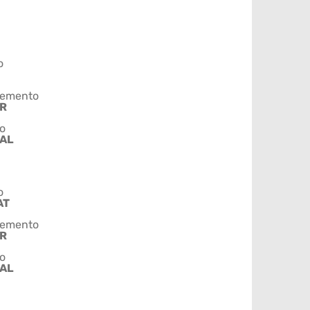
o
emento
AR
o
AL
o
AT
emento
AR
o
AL