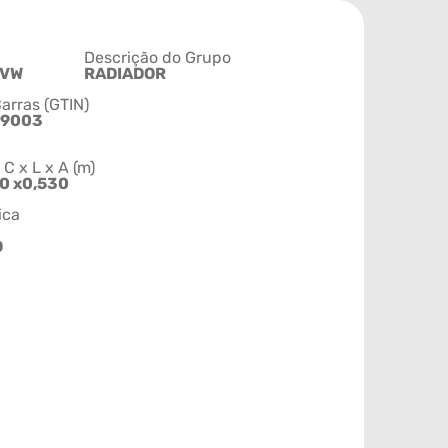
Descrição do Grupo
RVW
RADIADOR
arras (GTIN)
39003
 x L x A (m)
50 x0,530
ica
O