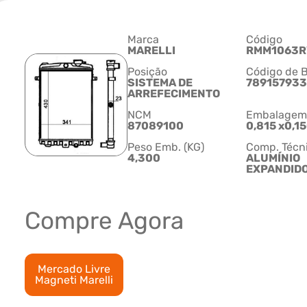
Marca
Código
MARELLI
RMM1063
Posição
Código de B
SISTEMA DE
78915793
ARREFECIMENTO
NCM
Embalagem C
87089100
0,815 x0,1
Peso Emb. (KG)
Comp. Técn
4,300
ALUMÍNIO
EXPANDID
Compre Agora
Mercado Livre
Magneti Marelli