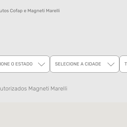
tos Cofap e Magneti Marelli
IONE O ESTADO
SELECIONE A CIDADE
utorizados Magneti Marelli