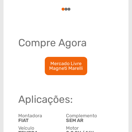
87089100
1
2
3
Compre Agora
Mercado Livre
Magneti Marelli
Aplicações:
Montadora
Complemento
FIAT
SEM AR
Veículo
Motor