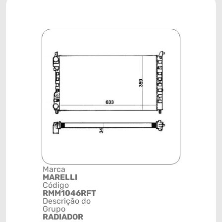
Marca
Posição
MARELLI
SISTEMA 
Código
ARREFEC
RMM1046RFT
Código de 
Descrição do
(GTIN)
Grupo
78915793
RADIADOR
NCM