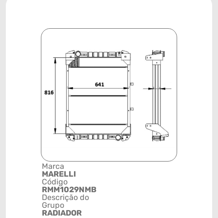
Marca
Posição
MARELLI
SISTEMA 
Código
ARREFEC
RMM1029NMB
Código de 
Descrição do
(GTIN)
Grupo
78915793
RADIADOR
NCM