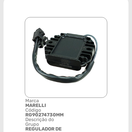
Marca
Posição
MARELLI
SISTEMA
Código
ELÉTRICO
RG90274730MM
Código de 
Descrição do
(GTIN)
Grupo
78915799
REGULADOR DE
NCM