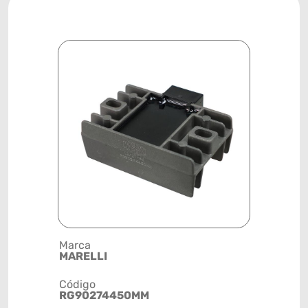
Marca
Posição
MARELLI
SISTEMA 
Código
Código de 
RG90274450MM
(GTIN)
78915799