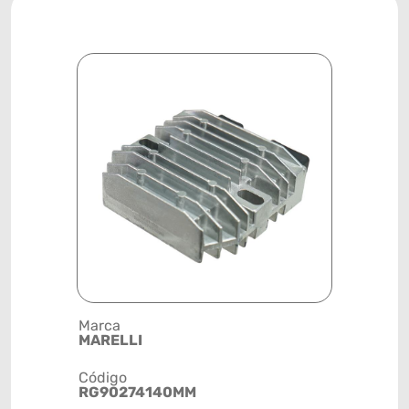
Marca
Posição
MARELLI
SISTEMA 
Código
Código de 
RG90274140MM
(GTIN)
78915799