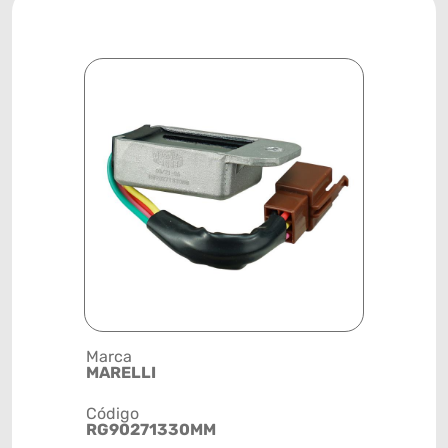
Marca
Posição
MARELLI
SISTEMA 
Código
Código de 
RG90271330MM
(GTIN)
78915799