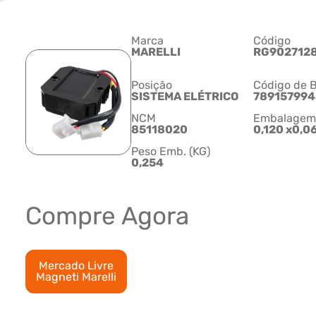
Marca
Código
MARELLI
RG902712
Posição
Código de B
SISTEMA ELÉTRICO
789157994
NCM
Embalagem C
85118020
0,120 x0,0
Peso Emb. (KG)
0,254
Compre Agora
Mercado Livre
Magneti Marelli