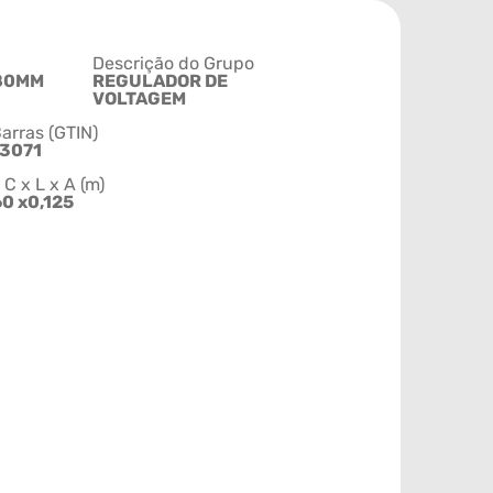
Descrição do Grupo
80MM
REGULADOR DE
VOLTAGEM
arras (GTIN)
3071
 x L x A (m)
60 x0,125