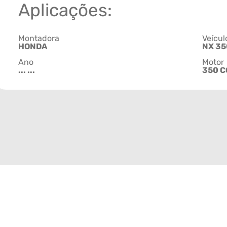
Aplicações:
Montadora
Veícul
HONDA
NX 3
Ano
Motor
... ...
350 C