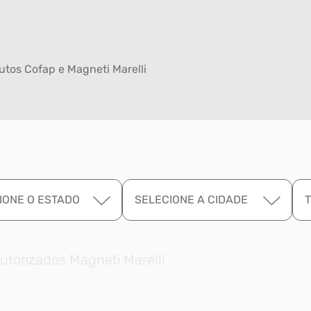
tos Cofap e Magneti Marelli
IONE O ESTADO
SELECIONE A CIDADE
utorizados Magneti Marelli