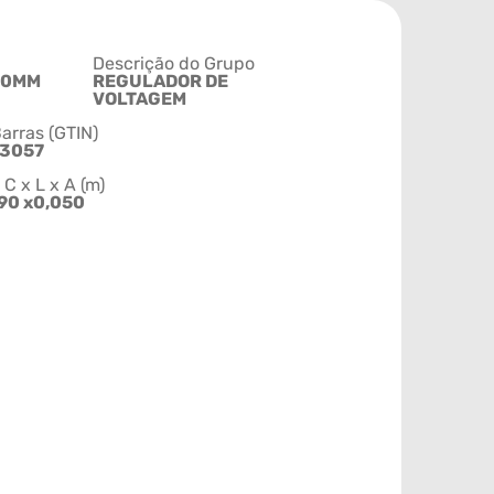
Descrição do Grupo
60MM
REGULADOR DE
VOLTAGEM
arras (GTIN)
43057
 x L x A (m)
90 x0,050