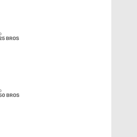
o
25 BROS
o
50 BROS