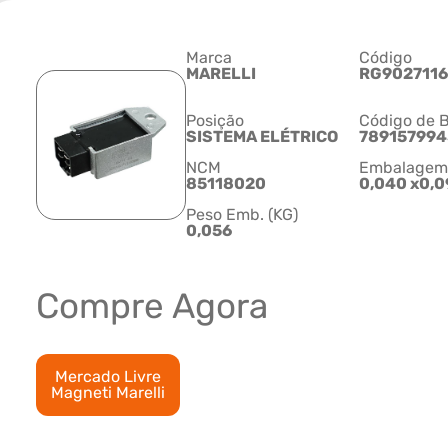
Marca
Código
MARELLI
RG902711
Posição
Código de B
SISTEMA ELÉTRICO
78915799
NCM
Embalagem C
85118020
0,040 x0,0
Peso Emb. (KG)
0,056
Compre Agora
Mercado Livre
Magneti Marelli