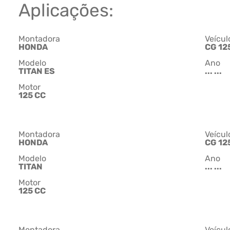
Aplicações:
Montadora
Veícul
HONDA
CG 12
Modelo
Ano
TITAN ES
... ...
Motor
125 CC
Montadora
Veícul
HONDA
CG 12
Modelo
Ano
TITAN
... ...
Motor
125 CC
Montadora
Veícul