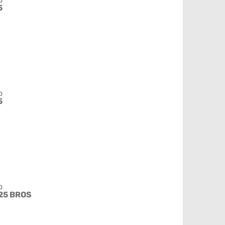
5
o
5
o
25 BROS