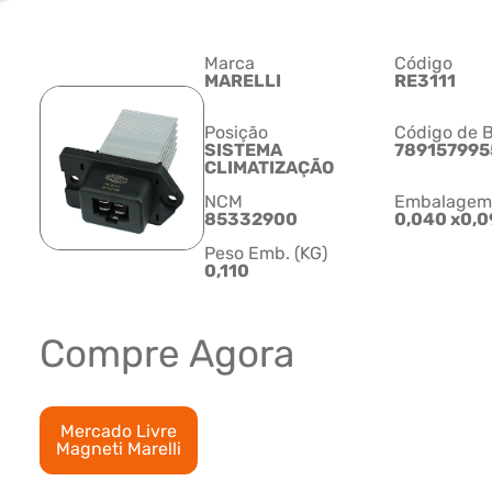
Marca
Código
MARELLI
RE3111
Posição
Código de B
SISTEMA
789157995
CLIMATIZAÇÃO
NCM
Embalagem C
85332900
0,040 x0,0
Peso Emb. (KG)
0,110
Compre Agora
Mercado Livre
Magneti Marelli