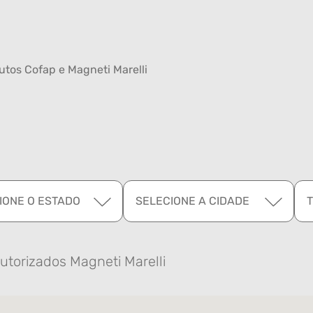
tos Cofap e Magneti Marelli
IONE O ESTADO
SELECIONE A CIDADE
utorizados Magneti Marelli