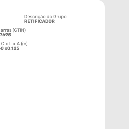
Descrição do Grupo
RETIFICADOR
arras (GTIN)
7695
 x L x A (m)
60 x0,125