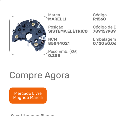
Marca
Código
MARELLI
R1560
Posição
Código de B
SISTEMA ELÉTRICO
789157989
NCM
Embalagem C
85044021
0,120 x0,0
Peso Emb. (KG)
0,235
Compre Agora
Mercado Livre
Magneti Marelli