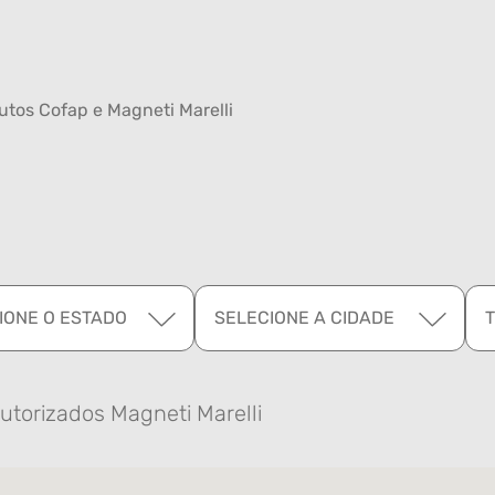
tos Cofap e Magneti Marelli
IONE O ESTADO
SELECIONE A CIDADE
utorizados Magneti Marelli