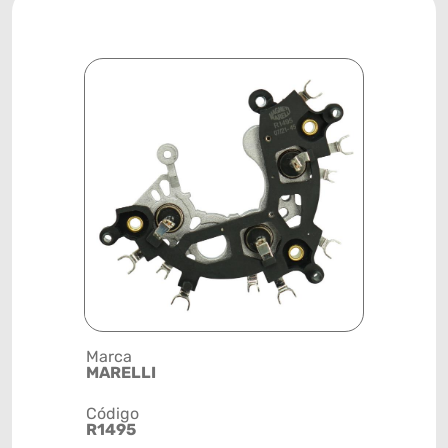
Marca
Posição
MARELLI
SISTEMA 
Código
Código de 
R1495
(GTIN)
78915799