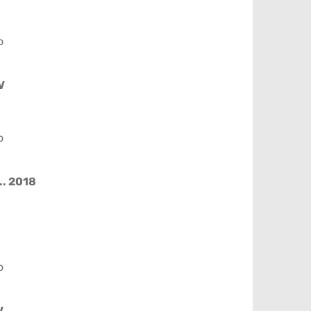
o
V
o
.. 2018
o
V