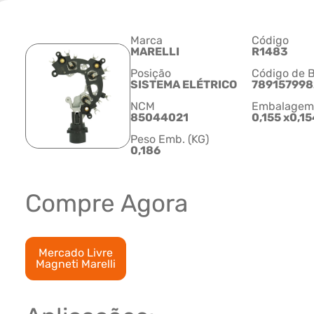
Marca
Código
MARELLI
R1483
Posição
Código de B
SISTEMA ELÉTRICO
78915799
NCM
Embalagem C
85044021
0,155 x0,1
Peso Emb. (KG)
0,186
Compre Agora
Mercado Livre
Magneti Marelli