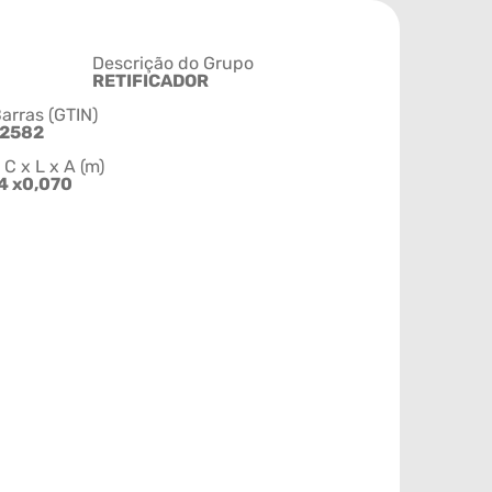
Descrição do Grupo
RETIFICADOR
arras (GTIN)
82582
 x L x A (m)
54 x0,070