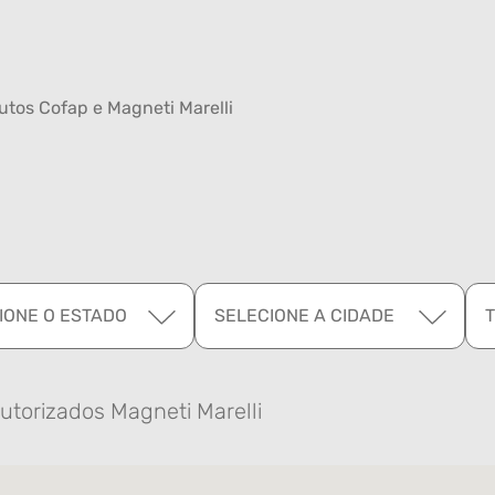
tos Cofap e Magneti Marelli
IONE O ESTADO
SELECIONE A CIDADE
utorizados Magneti Marelli