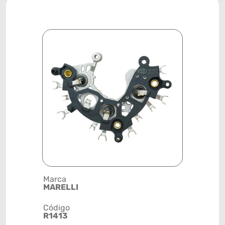
Marca
Posição
MARELLI
SISTEMA 
Código
Código de 
R1413
(GTIN)
78915799