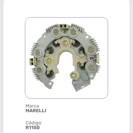
Marca
Posição
MARELLI
SISTEMA 
Código
Código de 
R1150
(GTIN)
78915799