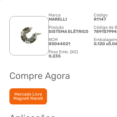
Marca
Código
MARELLI
R1147
Posição
Código de B
SISTEMA ELÉTRICO
789157994
NCM
Embalagem C
85044021
0,120 x0,0
Peso Emb. (KG)
0,235
Compre Agora
Mercado Livre
Magneti Marelli