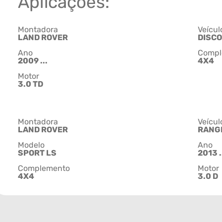
Aplicações:
Montadora
Veícul
LAND ROVER
DISC
Ano
Compl
2009 ...
4X4
Motor
3.0 TD
Montadora
Veícul
LAND ROVER
RANG
Modelo
Ano
SPORT LS
2013 .
Complemento
Motor
4X4
3.0 D