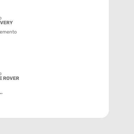
o
OVERY
emento
o
E ROVER
..