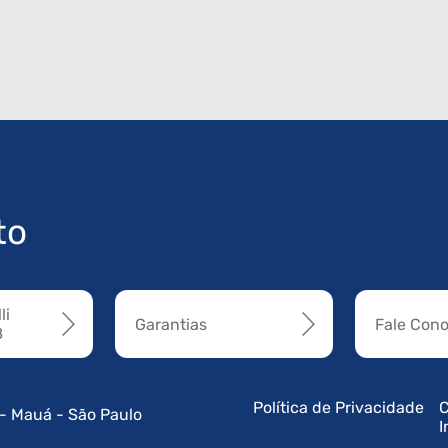
to
li
Garantias
Fale Con
8
Política de Privacidade
C
 - Mauá - São Paulo
I