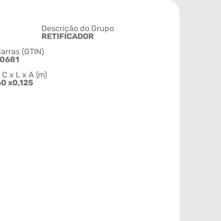
Descrição do Grupo
RETIFICADOR
arras (GTIN)
0681
 x L x A (m)
60 x0,125