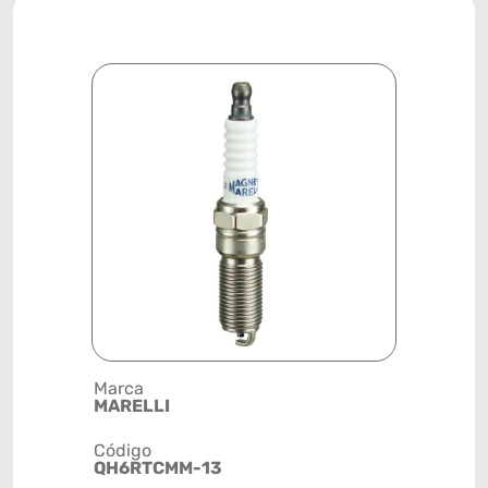
Marca
Posição
MARELLI
SISTEMA 
Código
Código de 
QH6RTCMM-13
(GTIN)
78915798