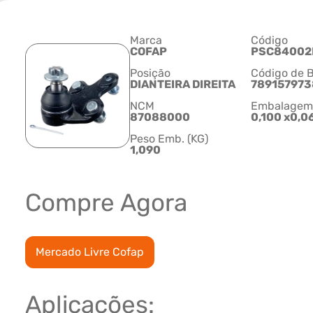
Marca
Código
COFAP
PSC84002
Posição
Código de B
DIANTEIRA DIREITA
78915797
NCM
Embalagem C
87088000
0,100 x0,0
Peso Emb. (KG)
1,090
Compre Agora
Mercado Livre Cofap
Aplicações: