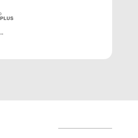
o
 PLUS
..