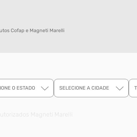
tos Cofap e Magneti Marelli
IONE O ESTADO
SELECIONE A CIDADE
utorizados Magneti Marelli