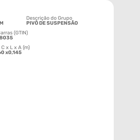
Descrição do Grupo
M
PIVÔ DE SUSPENSÃO
arras (GTIN)
38035
 x L x A (m)
60 x0,145