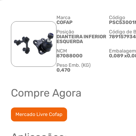
Marca
Código
COFAP
PSC53001
Posição
Código de B
DIANTEIRA INFERIOR
78915793
ESQUERDA
NCM
Embalagem C
87088000
0,089 x0,0
Peso Emb. (KG)
0,470
Compre Agora
Mercado Livre Cofap