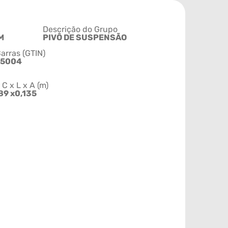
Descrição do Grupo
M
PIVÔ DE SUSPENSÃO
arras (GTIN)
45004
 x L x A (m)
89 x0,135