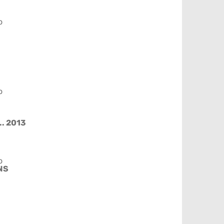
o
o
.. 2013
o
NS