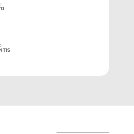
o
TO
o
NTIS