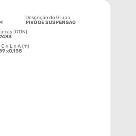
Descrição do Grupo
M
PIVÔ DE SUSPENSÃO
arras (GTIN)
7483
 x L x A (m)
89 x0,135