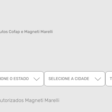
tos Cofap e Magneti Marelli
IONE O ESTADO
SELECIONE A CIDADE
utorizados Magneti Marelli