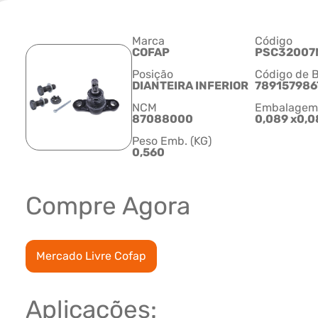
Marca
Código
COFAP
PSC32007
Posição
Código de B
DIANTEIRA INFERIOR
789157986
NCM
Embalagem C
87088000
0,089 x0,0
Peso Emb. (KG)
0,560
Compre Agora
Mercado Livre Cofap
Aplicações: