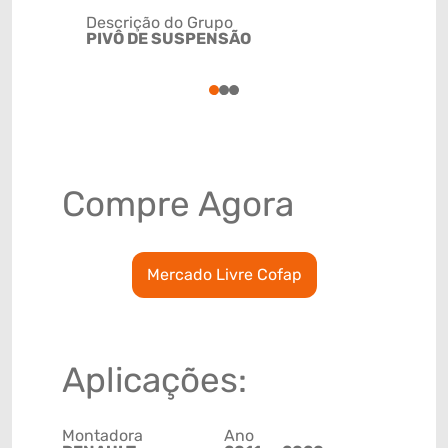
Descrição do Grupo
PIVÔ DE SUSPENSÃO
NCM
8708800
1
2
3
Compre Agora
Mercado Livre Cofap
Aplicações:
Montadora
Ano