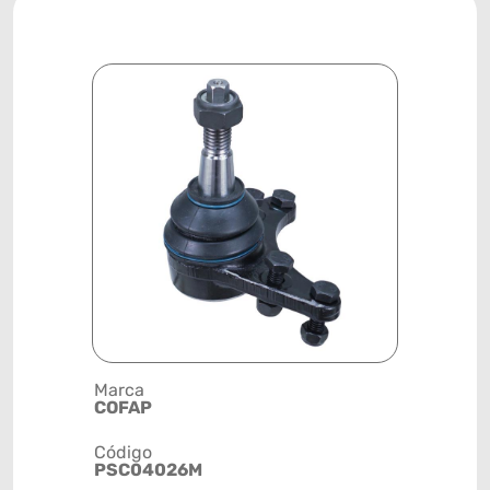
Marca
Posição
COFAP
DIANTEIRA
Código
Código de 
PSC04026M
(GTIN)
78915799