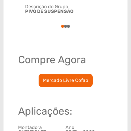
Descrição do Grupo
PIVÔ DE SUSPENSÃO
NCM
8708800
1
2
3
Compre Agora
Mercado Livre Cofap
Aplicações:
Montadora
Ano