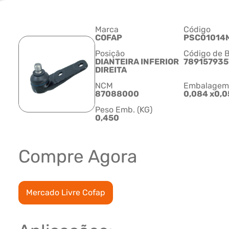
Marca
Código
COFAP
PSC01014
Posição
Código de B
DIANTEIRA INFERIOR
789157935
DIREITA
NCM
Embalagem C
87088000
0,084 x0,0
Peso Emb. (KG)
0,450
Compre Agora
Mercado Livre Cofap