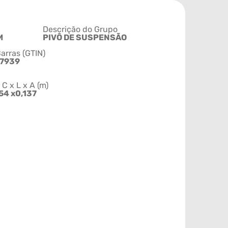
Descrição do Grupo
M
PIVÔ DE SUSPENSÃO
arras (GTIN)
7939
 x L x A (m)
54 x0,137