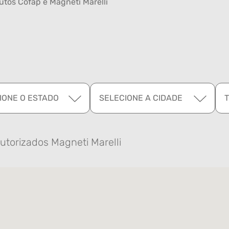
tos Cofap e Magneti Marelli
IONE O ESTADO
SELECIONE A CIDADE
utorizados Magneti Marelli