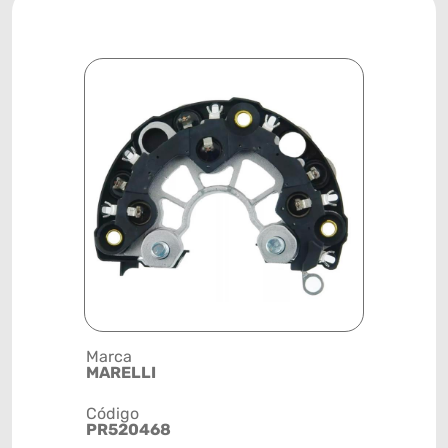
Marca
Posição
MARELLI
SISTEMA 
Código
Código de 
PR520468
(GTIN)
78915792