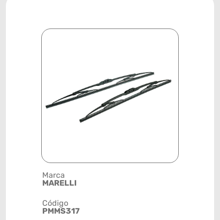
Marca
Descrição 
MARELLI
DIANTEIR
20"/500MM
METÁLICA
Código
PMMS317
Posição