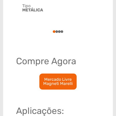
DIANTEIR
Tipo
METÁLICA
Código de 
(GTIN)
78915798
1
2
3
4
Compre Agora
Mercado Livre
Magneti Marelli
Aplicações: