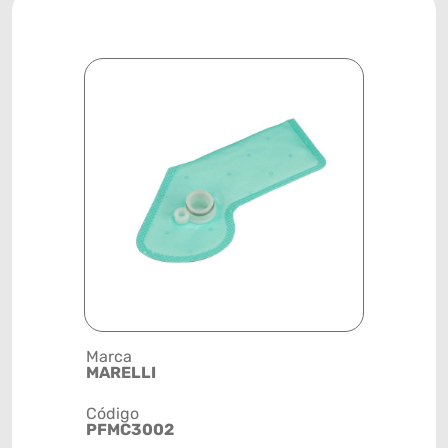
Marca
Posição
MARELLI
TANQUE D
Código
Código de 
PFMC3002
(GTIN)
78915799