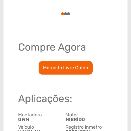
(GTIN)
78915797
1
2
3
Compre Agora
Mercado Livre Cofap
Aplicações:
Montadora
Motor
GWM
HIBRÍDO
Veículo
Registro Inmetro