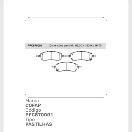
Marca
Descrição 
COFAP
Grupo
Código
PASTILHA
PFC870001
FREIO
Tipo
Posição
PASTILHAS
DIANTEIR
Código de 