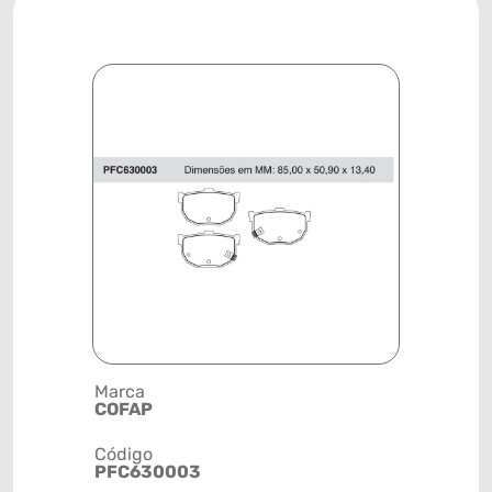
Marca
Descrição 
COFAP
PASTILHA
Código
Posição
PFC630003
TRASEIRA