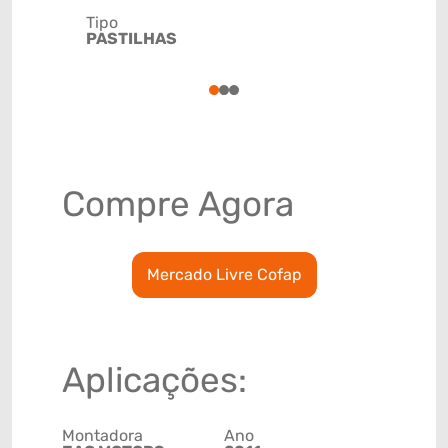
Tipo
Código de 
PASTILHAS
(GTIN)
78915799
1
2
3
Compre Agora
Mercado Livre Cofap
Aplicações:
Montadora
Ano