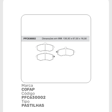
Marca
Descrição 
COFAP
Grupo
Código
PASTILHA
PFC630002
FREIO
Tipo
Posição
PASTILHAS
DIANTEIR
Código de 