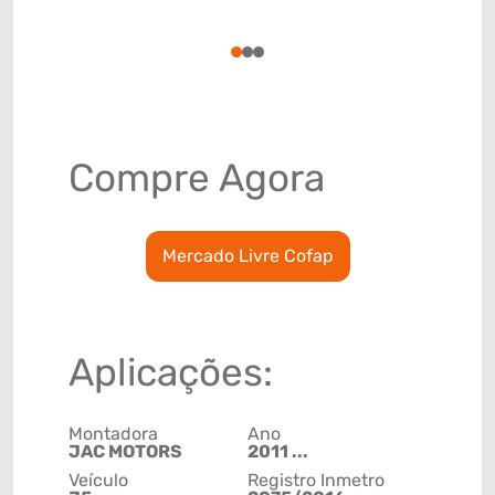
(GTIN)
78915799
1
2
3
Compre Agora
Mercado Livre Cofap
Aplicações:
Montadora
Ano
JAC MOTORS
2011 ...
Veículo
Registro Inmetro