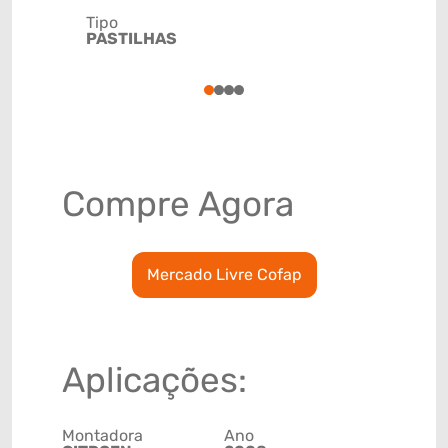
Tipo
Código de 
PASTILHAS
(GTIN)
78915798
1
2
3
4
Compre Agora
Mercado Livre Cofap
Aplicações:
Montadora
Ano