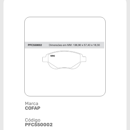
Marca
Descrição 
COFAP
PASTILHA
Código
Posição
PFC550002
DIANTEIR