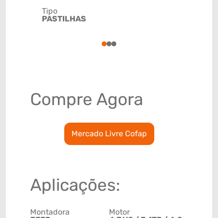
Tipo
Código de 
PASTILHAS
(GTIN)
78915799
1
2
3
Compre Agora
Mercado Livre Cofap
Aplicações:
Montadora
Motor