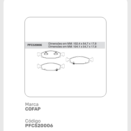
Marca
Descrição 
COFAP
PASTILHA
Código
Posição
PFC520006
DIANTEIR