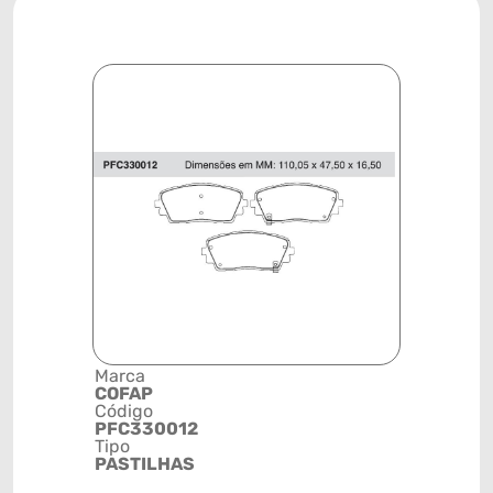
Marca
Descrição 
COFAP
Grupo
Código
PASTILHA
PFC330012
FREIO
Tipo
Posição
PASTILHAS
DIANTEIR
Código de 