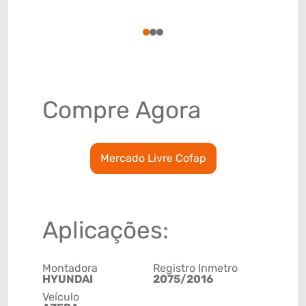
(GTIN)
78915799
1
2
3
Compre Agora
Mercado Livre Cofap
Aplicações:
Montadora
Registro Inmetro
HYUNDAI
2075/2016
Veículo