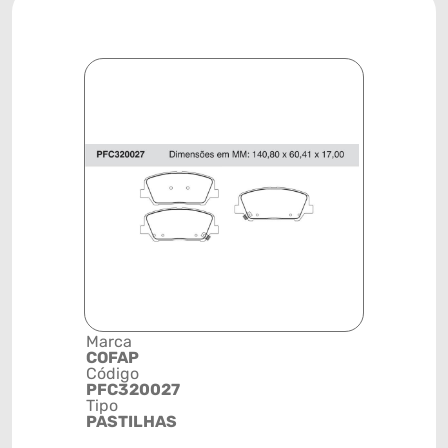
Marca
Descrição 
COFAP
Grupo
Código
PASTILHA
PFC320027
FREIO
Tipo
Posição
PASTILHAS
DIANTEIR
Código de 